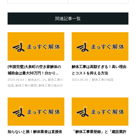
関連記事一覧
(申請完璧)大泉町の空き家解体の
解体工事は高額すぎる！高い理由
補助金は最大50万円！分かり...
とコストを抑える方法
2023.09.04
解体あれこれ
,
解体工事の
2023.06.28
解体工事の知識
知識
,
解体工事の費用
,
解体工事の進め方
知らないと損！解体業者は直接依
「解体工事業登録」と「建設業許