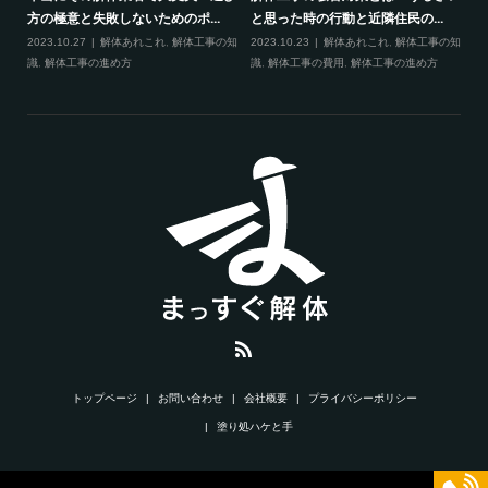
方の極意と失敗しないためのポ...
と思った時の行動と近隣住民の...
2023.10.27
解体あれこれ
,
解体工事の知
2023.10.23
解体あれこれ
,
解体工事の知
識
,
解体工事の進め方
識
,
解体工事の費用
,
解体工事の進め方
トップページ
お問い合わせ
会社概要
プライバシーポリシー
塗り処ハケと手