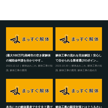
(最大100万円)高崎市の空き家解体
解体工事の流れを完全解説！安心し
の補助金申請を分かりやす...
て任せられる業者選びのポイン...
2023.12.12
解体あれこれ
,
解体工事の知
2023.10.30
解体あれこれ
,
解体工事の知
識
,
解体工事の費用
識
,
解体工事の費用
,
解体工事の進め方
本当にその解体業者で大丈夫？選び
解体工事の騒音対策とは？うるさい