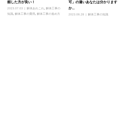
頼した方が良い！
可」の違いあなたは分かります
か...
2023.07.03
解体あれこれ
,
解体工事の
知識
,
解体工事の費用
,
解体工事の進め方
2023.06.28
解体工事の知識