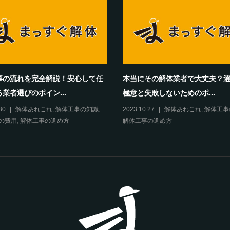
事の流れを完全解説！安心して任
本当にその解体業者で大丈夫？
業者選びのポイン...
極意と失敗しないためのポ...
30
解体あれこれ
,
解体工事の知識
,
2023.10.27
解体あれこれ
,
解体工事
の費用
,
解体工事の進め方
解体工事の進め方