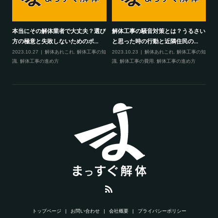
本当にその解体業者で大丈夫？選び
解体工事の騒音対策とは？うるさい
方の極意と失敗しないためのポ...
と思った時の行動と近隣住民の...
2023.10.27
解体あれこれ
,
解体工事の知
2023.10.23
解体あれこれ
,
解体工事の知
識
,
解体工事の進め方
識
,
解体工事の費用
,
解体工事の進め方
トップページ
お問い合わせ
会社概要
プライバシーポリシー