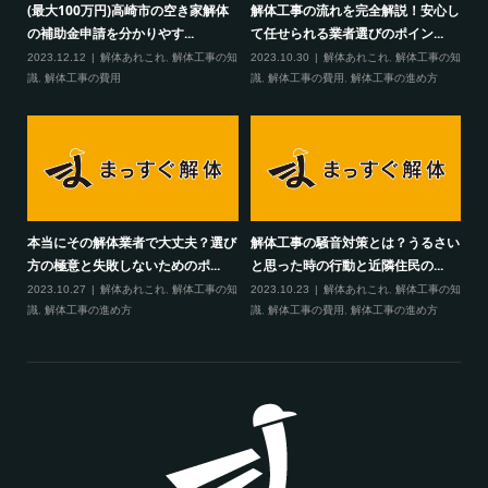
(最大100万円)高崎市の空き家解体
解体工事の流れを完全解説！安心し
の補助金申請を分かりやす...
て任せられる業者選びのポイン...
2023.12.12
解体あれこれ
,
解体工事の知
2023.10.30
解体あれこれ
,
解体工事の知
識
,
解体工事の費用
識
,
解体工事の費用
,
解体工事の進め方
本当にその解体業者で大丈夫？選び
解体工事の騒音対策とは？うるさい
方の極意と失敗しないためのポ...
と思った時の行動と近隣住民の...
2023.10.27
解体あれこれ
,
解体工事の知
2023.10.23
解体あれこれ
,
解体工事の知
識
,
解体工事の進め方
識
,
解体工事の費用
,
解体工事の進め方