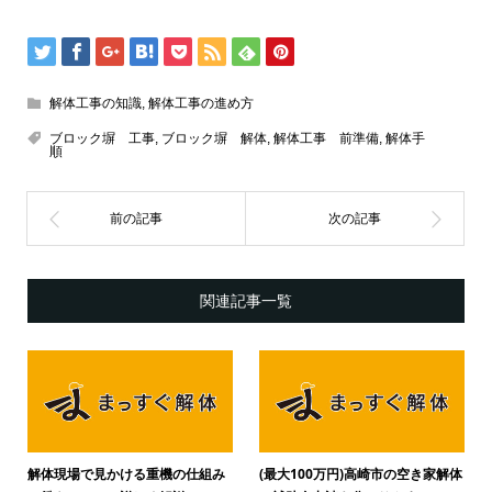
解体工事の知識
,
解体工事の進め方
ブロック塀 工事
,
ブロック塀 解体
,
解体工事 前準備
,
解体手
順
関連記事一覧
解体現場で見かける重機の仕組み
(最大100万円)高崎市の空き家解体