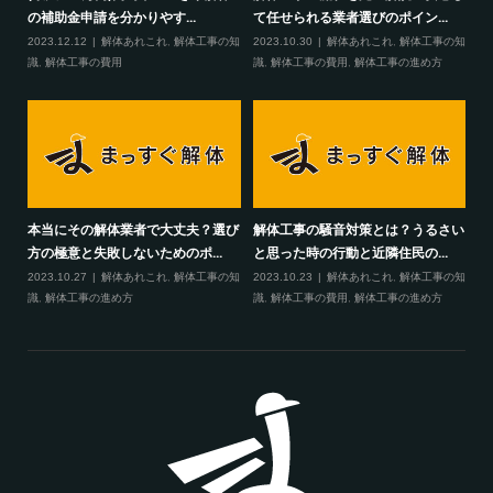
の補助金申請を分かりやす...
て任せられる業者選びのポイン...
2023.12.12
解体あれこれ
,
解体工事の知
2023.10.30
解体あれこれ
,
解体工事の知
識
,
解体工事の費用
識
,
解体工事の費用
,
解体工事の進め方
本当にその解体業者で大丈夫？選び
解体工事の騒音対策とは？うるさい
方の極意と失敗しないためのポ...
と思った時の行動と近隣住民の...
2023.10.27
解体あれこれ
,
解体工事の知
2023.10.23
解体あれこれ
,
解体工事の知
識
,
解体工事の進め方
識
,
解体工事の費用
,
解体工事の進め方