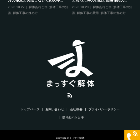
方の極意と失敗しないためのポ...
と思った時の行動と近隣住民の...
2023.10.27
解体あれこれ
,
解体工事の知
2023.10.23
解体あれこれ
,
解体工事の知
識
,
解体工事の進め方
識
,
解体工事の費用
,
解体工事の進め方
トップページ
お問い合わせ
会社概要
プライバシーポリシー
塗り処ハケと手
Copyright © まっすぐ解体