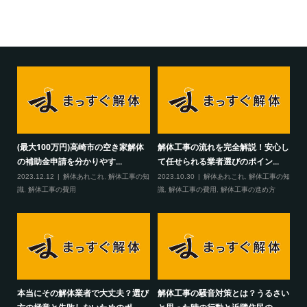
(最大100万円)高崎市の空き家解体
解体工事の流れを完全解説！安心し
の補助金申請を分かりやす...
て任せられる業者選びのポイン...
2023.12.12
解体あれこれ
,
解体工事の知
2023.10.30
解体あれこれ
,
解体工事の知
識
,
解体工事の費用
識
,
解体工事の費用
,
解体工事の進め方
本当にその解体業者で大丈夫？選び
解体工事の騒音対策とは？うるさい