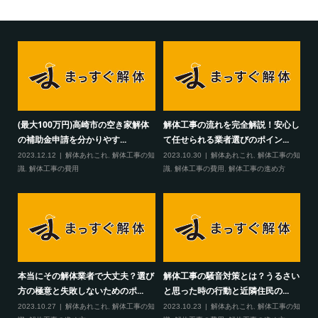
(最大100万円)高崎市の空き家解体
解体工事の流れを完全解説！安心し
の補助金申請を分かりやす...
て任せられる業者選びのポイン...
2023.12.12
解体あれこれ
,
解体工事の知
2023.10.30
解体あれこれ
,
解体工事の知
識
,
解体工事の費用
識
,
解体工事の費用
,
解体工事の進め方
本当にその解体業者で大丈夫？選び
解体工事の騒音対策とは？うるさい
方の極意と失敗しないためのポ...
と思った時の行動と近隣住民の...
2023.10.27
解体あれこれ
,
解体工事の知
2023.10.23
解体あれこれ
,
解体工事の知