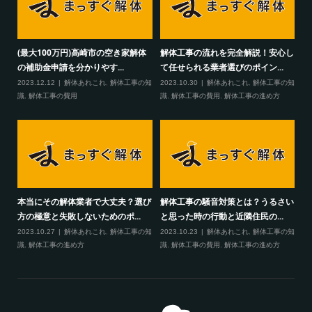
(最大100万円)高崎市の空き家解体
解体工事の流れを完全解説！安心し
の補助金申請を分かりやす...
て任せられる業者選びのポイン...
2023.12.12
解体あれこれ
,
解体工事の知
2023.10.30
解体あれこれ
,
解体工事の知
識
,
解体工事の費用
識
,
解体工事の費用
,
解体工事の進め方
本当にその解体業者で大丈夫？選び
解体工事の騒音対策とは？うるさい
方の極意と失敗しないためのポ...
と思った時の行動と近隣住民の...
2023.10.27
解体あれこれ
,
解体工事の知
2023.10.23
解体あれこれ
,
解体工事の知
識
,
解体工事の進め方
識
,
解体工事の費用
,
解体工事の進め方