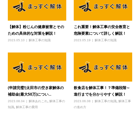
【解体】粉じんの健康被害とその
これ重要！解体工事の安全教育と
ための具体的な対策を解説！
危険要素について詳しく解説！
2023.05.10
解体工事の知識
2023.05.19
解体工事の知識
(申請完璧!)太田市の空き家解体の
飲食店を解体工事！？準備段階～
補助金(最大50万)につい...
進行までを分かりやすく解説！
2023.08.04
解体あれこれ
,
解体工事の
2023.06.08
解体工事の知識
,
解体工事
知識
,
解体工事の費用
の進め方