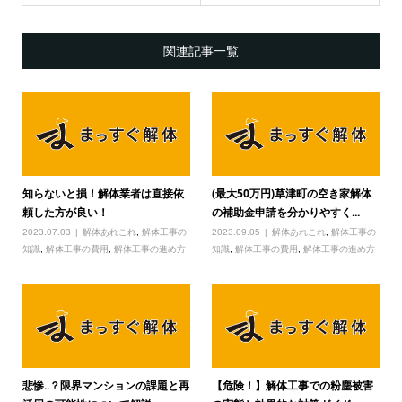
関連記事一覧
知らないと損！解体業者は直接依
(最大50万円)草津町の空き家解体
頼した方が良い！
の補助金申請を分かりやすく...
2023.07.03
解体あれこれ
,
解体工事の
2023.09.05
解体あれこれ
,
解体工事の
知識
,
解体工事の費用
,
解体工事の進め方
知識
,
解体工事の費用
,
解体工事の進め方
悲惨..？限界マンションの課題と再
【危険！】解体工事での粉塵被害