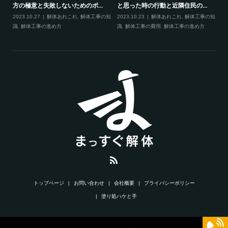
方の極意と失敗しないためのポ...
と思った時の行動と近隣住民の...
2023.10.27
解体あれこれ
,
解体工事の知
2023.10.23
解体あれこれ
,
解体工事の知
識
,
解体工事の進め方
識
,
解体工事の費用
,
解体工事の進め方
トップページ
お問い合わせ
会社概要
プライバシーポリシー
塗り処ハケと手