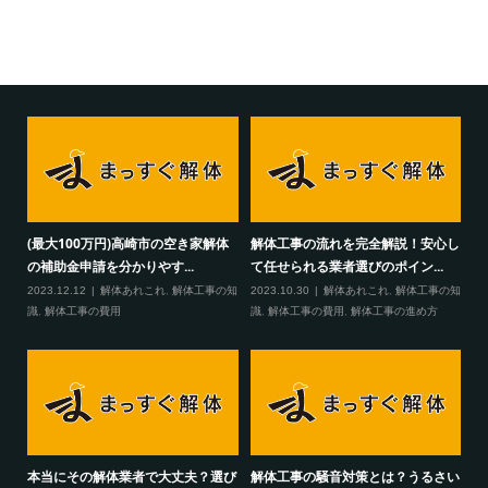
(最大100万円)高崎市の空き家解体
解体工事の流れを完全解説！安心し
の補助金申請を分かりやす...
て任せられる業者選びのポイン...
2023.12.12
解体あれこれ
,
解体工事の知
2023.10.30
解体あれこれ
,
解体工事の知
識
,
解体工事の費用
識
,
解体工事の費用
,
解体工事の進め方
本当にその解体業者で大丈夫？選び
解体工事の騒音対策とは？うるさい