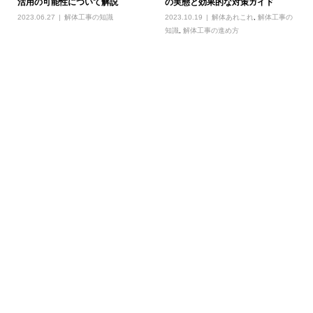
活用の可能性について解説
の実態と効果的な対策ガイド
2023.06.27
解体工事の知識
2023.10.19
解体あれこれ
,
解体工事の
知識
,
解体工事の進め方